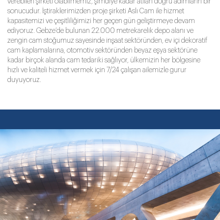
verebilen şirketi olabilmemiz, şimdiye kadar atılan doğru adımların bir
sonucudur. İştiraklerimizden proje şirketi Aslı Cam ile hizmet
kapasitemizi ve çeşitliliğimizi her geçen gün geliştirmeye devam
ediyoruz. Gebze’de bulunan 22.000 metrekarelik depo alanı ve
zengin cam stoğumuz sayesinde inşaat sektöründen, ev içi dekoratif
cam kaplamalarına, otomotiv sektöründen beyaz eşya sektörüne
kadar birçok alanda cam tedariki sağlıyor, ülkemizin her bölgesine
hızlı ve kaliteli hizmet vermek için 7/24 çalışan ailemizle gurur
duyuyoruz.