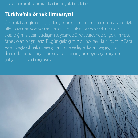
ithalat sorumlularımıza kadar büyük bir ekibiz.
Türkiye’nin örnek firmasıyız!
Ülkemizi zengin cam çeşitleriyle tanıştıran ilk firma olmamız sebebiyle
ülke pazarına yön vermenin sorumlulukları ve gelecek nesillere
aktardığımız ticari yaklaşım sayesinde ülke ticaretinde birçok firmaya
örnek olan bir şirketiz. Bugün geldiğimiz bu noktayı; kurucumuz Sabri
Aslan başta olmak üzere, şu an bizlere değer katan ve geçmiş
dönemlerde katmış, ticareti sanata dönüştürmeyi başarmış tüm
çalışanlarımıza borçluyuz.