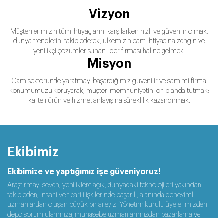
Vizyon
Müşterilerimizin tüm ihtiyaçlarını karşılarken hızlı ve güvenilir olmak;
dünya trendlerini takip ederek, ülkemizin cam ihtiyacına zengin ve
yenilikçi çözümler sunan lider firması haline gelmek.
Misyon
Cam sektöründe yaratmayı başardığımız güvenilir ve samimi firma
konumumuzu koruyarak, müşteri memnuniyetini ön planda tutmak;
kaliteli ürün ve hizmet anlayışına süreklilik kazandırmak.
Ekibimiz
Ekibimize ve yaptığımız işe güveniyoruz!
Araştırmayı seven, yeniliklere açık, dünyadaki teknolojileri yakından
takip eden, insani ve ticari ilişkilerinde başarılı, alanında deneyimli
uzmanlardan oluşan büyük bir aileyiz. Yönetim kurulu üyelerimizden
depo sorumlularımıza, muhasebe uzmanlarımızdan pazarlama ve