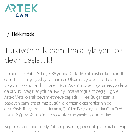
Hakkımızda
Türkiye’nin ilk cam ithalatıyla yeni bir
devir başlattık!
Kurucumuz Sabri Aslan, 1986 yılında Kartal Metal adıyla ülkemizin ilk
cam ithalatını gerçekleştiren isimdir. Ülkemize yepyeni bir ticaret
vizyonu kazandıran bu ticaret, Sabri Aslan’ın özverili çalışmasıyla daha
da büyüdü ve şirket yoluna, 1992 yılında yaptığı isim değişikliğiyle
Artek Metal olarak devam etmeye başladı. İlk kez Bulgaristan’la
başlayan cam ithalatımız bugün, ailemizin diğer fertlerinin de
desteğiyle Rusya’dan Hindistan’a, Çin’den Belçika’ya kadar Orta Doğu,
Uzak Doğu ve Avrupa’nın birçok ülkesine yayılmış durumdadır.
Bugün sektöründe Türkiye’nin en güvenilir, gelen taleplere hızla cevap