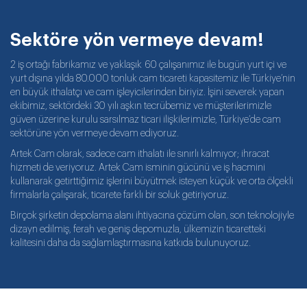
Sektöre yön vermeye devam!
2 iş ortağı fabrikamız ve yaklaşık 60 çalışanımız ile bugün yurt içi ve
yurt dışına yılda 80.000 tonluk cam ticareti kapasitemiz ile Türkiye’nin
en büyük ithalatçı ve cam işleyicilerinden biriyiz. İşini severek yapan
ekibimiz, sektördeki 30 yılı aşkın tecrübemiz ve müşterilerimizle
güven üzerine kurulu sarsılmaz ticari ilişkilerimizle, Türkiye’de cam
sektörüne yön vermeye devam ediyoruz.
Artek Cam olarak, sadece cam ithalatı ile sınırlı kalmıyor; ihracat
hizmeti de veriyoruz. Artek Cam isminin gücünü ve iş hacmini
kullanarak getirttiğimiz işlerini büyütmek isteyen küçük ve orta ölçekli
firmalarla çalışarak, ticarete farklı bir soluk getiriyoruz.
Birçok şirketin depolama alanı ihtiyacına çözüm olan, son teknolojiyle
dizayn edilmiş, ferah ve geniş depomuzla, ülkemizin ticaretteki
kalitesini daha da sağlamlaştırmasına katkıda bulunuyoruz.